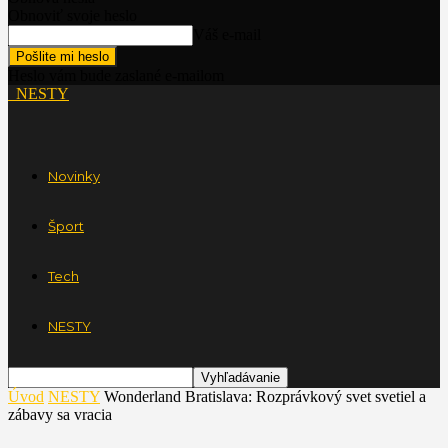
Obnoviť svoje heslo
Váš e-mail
Heslo vám bude zaslané e-mailom
NESTY
Novinky
Šport
Tech
NESTY
Úvod
NESTY
Wonderland Bratislava: Rozprávkový svet svetiel a
zábavy sa vracia