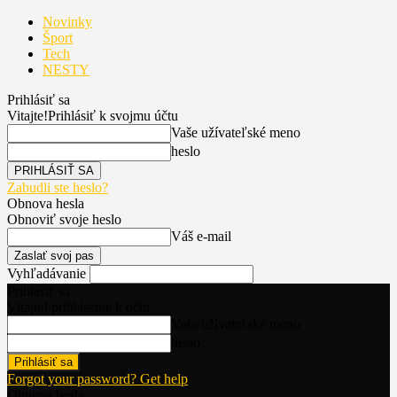
Novinky
Šport
Tech
NESTY
Prihlásiť sa
Vitajte!
Prihlásiť k svojmu účtu
Vaše užívateľské meno
heslo
Zabudli ste heslo?
Obnova hesla
Obnoviť svoje heslo
Váš e-mail
Vyhľadávanie
Prihlásiť sa
Vitajte! prihlásenie k účtu
Vaše užívateľské meno
heslo
Forgot your password? Get help
Obnova hesla