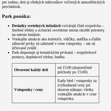
pre rodiny, deti aj všetkých milovníkov večerných atmosférických
prechádzok.
Park ponúka:
Desiatky svetelných inštalácií
vytvárajú čistú rozprávku –
farebné efekty a scénické osvetlenie menia okolité priestory
na miesto fantázie.
Vonkajšie atrakcie ako kolotoče, vláčiky, autíčka a ďalšie
zábavné prvky sú zahrnuté v cene vstupenky – nie sú
účtované zvlášť.
Park disponuje aj tematickými prvkami – rozprávkové
postavy, doplnkové efekty, hudba.
od 15:00 (doporučené
Otvorené každý deň
príchody po 15:00)
Early bird / vstupenky za
zvýhodnené ceny pri
Vstupenky / ceny
skorom nákupe; všetky
vonkajšie atrakcie v cene
vstupenky.