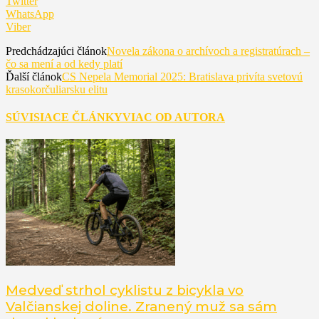
Twitter
WhatsApp
Viber
Predchádzajúci článok
Novela zákona o archívoch a registratúrach –
čo sa mení a od kedy platí
Ďalší článok
CS Nepela Memorial 2025: Bratislava privíta svetovú
krasokorčuliarsku elitu
SÚVISIACE ČLÁNKY
VIAC OD AUTORA
Medveď strhol cyklistu z bicykla vo
Valčianskej doline. Zranený muž sa sám