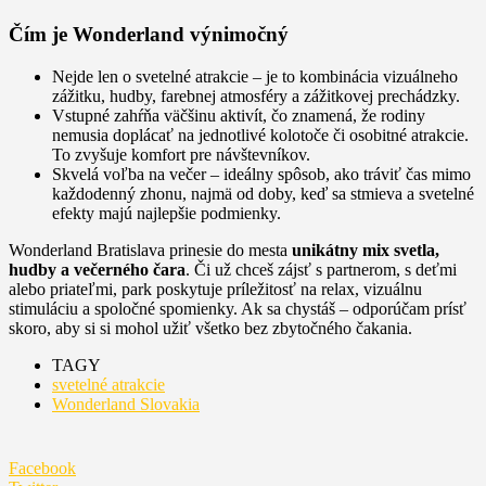
Čím je Wonderland výnimočný
Nejde len o svetelné atrakcie – je to kombinácia vizuálneho
zážitku, hudby, farebnej atmosféry a zážitkovej prechádzky.
Vstupné zahŕňa väčšinu aktivít, čo znamená, že rodiny
nemusia doplácať na jednotlivé kolotoče či osobitné atrakcie.
To zvyšuje komfort pre návštevníkov.
Skvelá voľba na večer – ideálny spôsob, ako tráviť čas mimo
každodenný zhonu, najmä od doby, keď sa stmieva a svetelné
efekty majú najlepšie podmienky.
Wonderland Bratislava prinesie do mesta
unikátny mix svetla,
hudby a večerného čara
. Či už chceš zájsť s partnerom, s deťmi
alebo priateľmi, park poskytuje príležitosť na relax, vizuálnu
stimuláciu a spoločné spomienky. Ak sa chystáš – odporúčam prísť
skoro, aby si si mohol užiť všetko bez zbytočného čakania.
TAGY
svetelné atrakcie
Wonderland Slovakia
Facebook