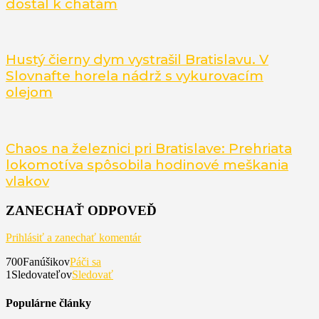
dostal k chatám
Hustý čierny dym vystrašil Bratislavu. V
Slovnafte horela nádrž s vykurovacím
olejom
Chaos na železnici pri Bratislave: Prehriata
lokomotíva spôsobila hodinové meškania
vlakov
ZANECHAŤ ODPOVEĎ
Prihlásiť a zanechať komentár
700
Fanúšikov
Páči sa
1
Sledovateľov
Sledovať
Populárne články