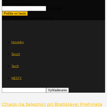
Obnoviť svoje heslo
Váš e-mail
Heslo vám bude zaslané e-mailom
Novinky
Šport
Tech
NESTY
Chaos na železnici pri Bratislave: Prehriata