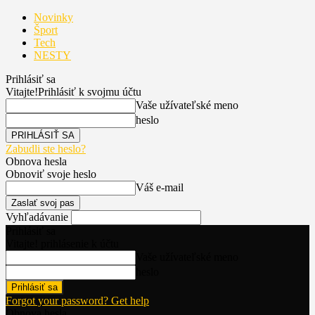
Novinky
Šport
Tech
NESTY
Prihlásiť sa
Vitajte!
Prihlásiť k svojmu účtu
Vaše užívateľské meno
heslo
Zabudli ste heslo?
Obnova hesla
Obnoviť svoje heslo
Váš e-mail
Vyhľadávanie
Prihlásiť sa
Vitajte! prihlásenie k účtu
Vaše užívateľské meno
heslo
Forgot your password? Get help
Obnova hesla