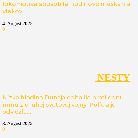
lokomotíva spôsobila hodinové meškania
vlakov
4. August 2026
0
NESTY
Nízka hladina Dunaja odhalila protilodnú
mínu z druhej svetovej vojny. Polícia ju
odviezla...
3. August 2026
0