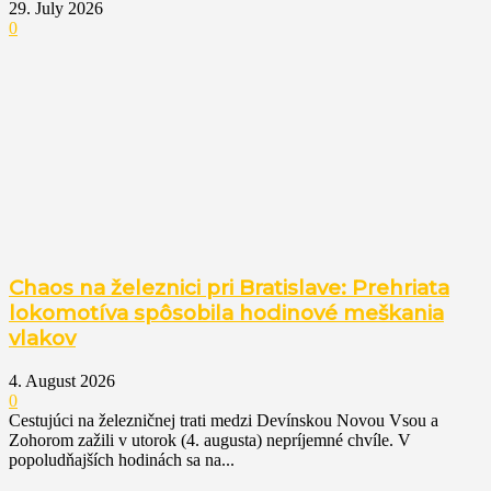
29. July 2026
0
Chaos na železnici pri Bratislave: Prehriata
lokomotíva spôsobila hodinové meškania
vlakov
4. August 2026
0
Cestujúci na železničnej trati medzi Devínskou Novou Vsou a
Zohorom zažili v utorok (4. augusta) nepríjemné chvíle. V
popoludňajších hodinách sa na...