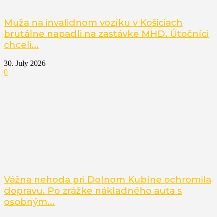
Muža na invalidnom vozíku v Košiciach
brutálne napadli na zastávke MHD. Útočníci
chceli...
30. July 2026
0
Vážna nehoda pri Dolnom Kubíne ochromila
dopravu. Po zrážke nákladného auta s
osobným...