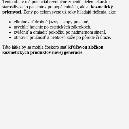
Tento objav má potenciál revolučne zmeniť nielen lekársku
starostlivosť o pacientov po popáleninách, ale aj
kozmetický
priemysel
. Ženy po celom svete už roky hľadajú riešenia, ako:
eliminovať drobné jazvy a stopy po akné,
urýchliť hojenie po estetických zákrokoch,
zvláčniť a omladiť pokožku po nadmernom slnení,
obnoviť pružnosť a hebkosť kože po pôrode či úraze.
Táto látka by sa mohla čoskoro stať
kľúčovou zložkou
kozmetických produktov novej generácie
.