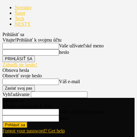
Novinky
Šport
Tech
NESTY
Prihlásiť sa
Vitajte!
Prihlásiť k svojmu účtu
Vaše užívateľské meno
heslo
Zabudli ste heslo?
Obnova hesla
Obnoviť svoje heslo
Váš e-mail
Vyhľadávanie
Prihlásiť sa
Vitajte! prihlásenie k účtu
Vaše užívateľské meno
heslo
Forgot your password? Get help
Obnova hesla