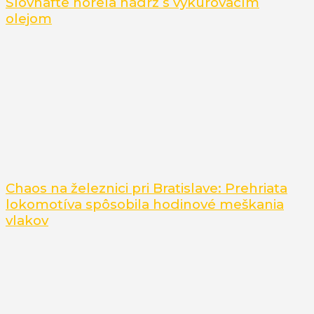
Slovnafte horela nádrž s vykurovacím
olejom
Chaos na železnici pri Bratislave: Prehriata
lokomotíva spôsobila hodinové meškania
vlakov