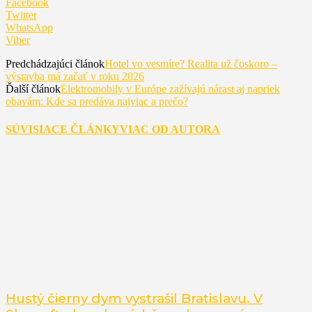
Facebook
Twitter
WhatsApp
Viber
Predchádzajúci článok
Hotel vo vesmíre? Realita už čoskoro –
výstavba má začať v roku 2026
Ďalší článok
Elektromobily v Európe zažívajú nárast aj napriek
obavám: Kde sa predáva najviac a prečo?
SÚVISIACE ČLÁNKY
VIAC OD AUTORA
Hustý čierny dym vystrašil Bratislavu. V