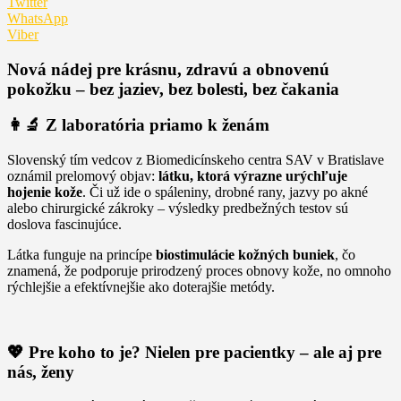
Twitter
WhatsApp
Viber
Nová nádej pre krásnu, zdravú a obnovenú
pokožku – bez jaziev, bez bolesti, bez čakania
👩‍🔬 Z laboratória priamo k ženám
Slovenský tím vedcov z Biomedicínskeho centra SAV v Bratislave
oznámil prelomový objav:
látku, ktorá výrazne urýchľuje
hojenie kože
. Či už ide o spáleniny, drobné rany, jazvy po akné
alebo chirurgické zákroky – výsledky predbežných testov sú
doslova fascinujúce.
Látka funguje na princípe
biostimulácie kožných buniek
, čo
znamená, že podporuje prirodzený proces obnovy kože, no omnoho
rýchlejšie a efektívnejšie ako doterajšie metódy.
💖 Pre koho to je? Nielen pre pacientky – ale aj pre
nás, ženy