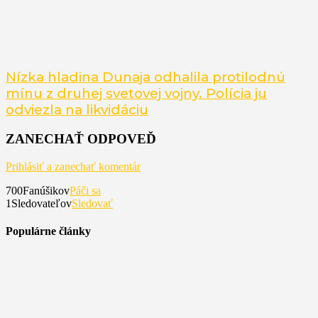
Nízka hladina Dunaja odhalila protilodnú
mínu z druhej svetovej vojny. Polícia ju
odviezla na likvidáciu
ZANECHAŤ ODPOVEĎ
Prihlásiť a zanechať komentár
700
Fanúšikov
Páči sa
1
Sledovateľov
Sledovať
Populárne články