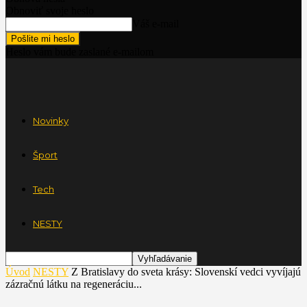
Obnoviť svoje heslo
Váš e-mail
Heslo vám bude zaslané e-mailom
Novinky
Šport
Tech
NESTY
Úvod
NESTY
Z Bratislavy do sveta krásy: Slovenskí vedci vyvíjajú
zázračnú látku na regeneráciu...