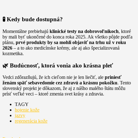
🧪 Kedy bude dostupná?
Momentálne prebiehajú
klinické testy na dobrovoľníkoch
, ktoré
by mali byť ukončené do konca roka 2025. Ak všetko pôjde podľa
plánu,
prvé produkty by sa mohli objaviť na trhu už v roku
2026
– a to ako medicínske krémy, ale aj ako špecializovaná
kozmetika.
🌿 Budúcnosť, ktorá vonia ako krásna pleť
Vedci zdôrazňujú, že ich cieľom nie je len liečiť, ale
priniesť
ženám späť sebavedomie cez zdravú a krásnu pokožku
. Tento
slovenský projekt je dôkazom, že aj z nášho malého štátu môžu
prísť veľké veci – ktoré zmenia svet krásy a zdravia.
TAGY
hojenie kože
jazvy
regenerácia kože