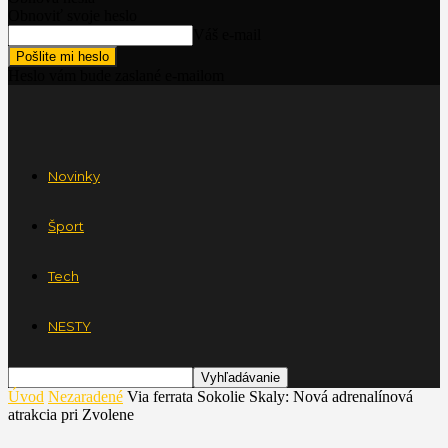
Obnoviť svoje heslo
Váš e-mail
Heslo vám bude zaslané e-mailom
Novinky
Šport
Tech
NESTY
Úvod
Nezaradené
Via ferrata Sokolie Skaly: Nová adrenalínová
atrakcia pri Zvolene