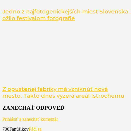
Jedno z najfotogenickejších miest Slovenska
ožilo festivalom fotografie
Z opustenej fabriky má vzniknúť nové
mesto. Takto dnes vyzerá areál Istrochemu
ZANECHAŤ ODPOVEĎ
Prihlásiť a zanechať komentár
700
Fanúšikov
Páči sa