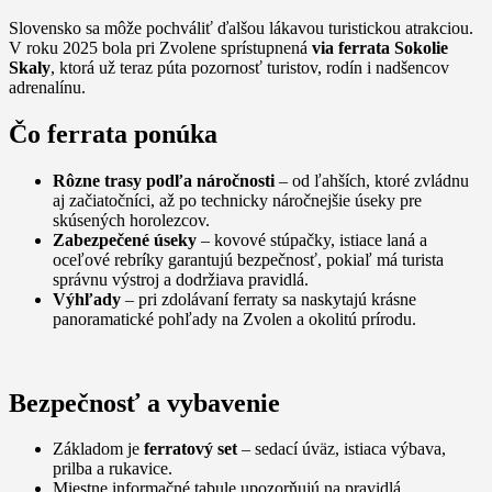
Slovensko sa môže pochváliť ďalšou lákavou turistickou atrakciou.
V roku 2025 bola pri Zvolene sprístupnená
via ferrata Sokolie
Skaly
, ktorá už teraz púta pozornosť turistov, rodín i nadšencov
adrenalínu.
Čo ferrata ponúka
Rôzne trasy podľa náročnosti
– od ľahších, ktoré zvládnu
aj začiatočníci, až po technicky náročnejšie úseky pre
skúsených horolezcov.
Zabezpečené úseky
– kovové stúpačky, istiace laná a
oceľové rebríky garantujú bezpečnosť, pokiaľ má turista
správnu výstroj a dodržiava pravidlá.
Výhľady
– pri zdolávaní ferraty sa naskytajú krásne
panoramatické pohľady na Zvolen a okolitú prírodu.
Bezpečnosť a vybavenie
Základom je
ferratový set
– sedací úväz, istiaca výbava,
prilba a rukavice.
Miestne informačné tabule upozorňujú na pravidlá