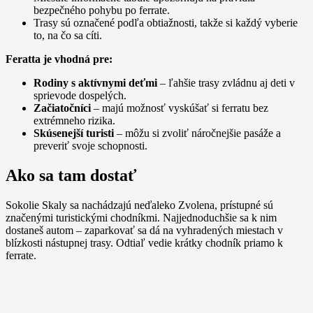
bezpečného pohybu po ferrate.
Trasy sú označené podľa obtiažnosti, takže si každý vyberie
to, na čo sa cíti.
Feratta je vhodná pre:
Rodiny s aktívnymi deťmi
– ľahšie trasy zvládnu aj deti v
sprievode dospelých.
Začiatočníci
– majú možnosť vyskúšať si ferratu bez
extrémneho rizika.
Skúsenejší turisti
– môžu si zvoliť náročnejšie pasáže a
preveriť svoje schopnosti.
Ako sa tam dostať
Sokolie Skaly sa nachádzajú neďaleko Zvolena, prístupné sú
značenými turistickými chodníkmi. Najjednoduchšie sa k nim
dostaneš autom – zaparkovať sa dá na vyhradených miestach v
blízkosti nástupnej trasy. Odtiaľ vedie krátky chodník priamo k
ferrate.