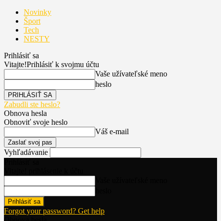
Novinky
Šport
Tech
NESTY
Prihlásiť sa
Vitajte!
Prihlásiť k svojmu účtu
Vaše užívateľské meno
heslo
Zabudli ste heslo?
Obnova hesla
Obnoviť svoje heslo
Váš e-mail
Vyhľadávanie
Prihlásiť sa
Vitajte! prihlásenie k účtu
Vaše užívateľské meno
heslo
Forgot your password? Get help
Obnova hesla