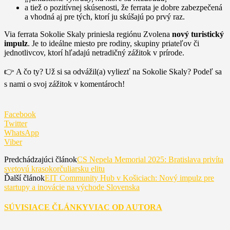
a tiež o pozitívnej skúsenosti, že ferrata je dobre zabezpečená
a vhodná aj pre tých, ktorí ju skúšajú po prvý raz.
Via ferrata Sokolie Skaly priniesla regiónu Zvolena
nový turistický
impulz
. Je to ideálne miesto pre rodiny, skupiny priateľov či
jednotlivcov, ktorí hľadajú netradičný zážitok v prírode.
👉 A čo ty? Už si sa odvážil(a) vyliezť na Sokolie Skaly? Podeľ sa
s nami o svoj zážitok v komentároch!
Facebook
Twitter
WhatsApp
Viber
Predchádzajúci článok
CS Nepela Memorial 2025: Bratislava privíta
svetovú krasokorčuliarsku elitu
Ďalší článok
EIT Community Hub v Košiciach: Nový impulz pre
startupy a inovácie na východe Slovenska
SÚVISIACE ČLÁNKY
VIAC OD AUTORA