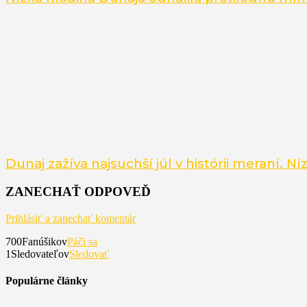
Dunaj zažíva najsuchší júl v histórii meraní.
ZANECHAŤ ODPOVEĎ
Prihlásiť a zanechať komentár
700
Fanúšikov
Páči sa
1
Sledovateľov
Sledovať
Populárne články