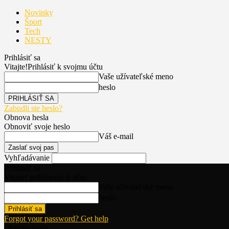
Novinky
Šport
Tech
NESTY
Prihlásiť sa
Vitajte!
Prihlásiť k svojmu účtu
Vaše užívateľské meno
heslo
Zabudli ste heslo?
Obnova hesla
Obnoviť svoje heslo
Váš e-mail
Vyhľadávanie
Prihlásiť sa
Vitajte! prihlásenie k účtu
Vaše užívateľské meno
heslo
Forgot your password? Get help
Obnova hesla