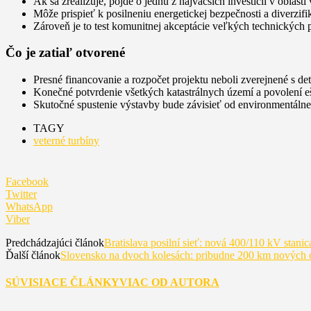
Ak sa zrealizuje, pôjde o jednu z najväčších investícií v obla
Môže prispieť k posilneniu energetickej bezpečnosti a diverzifik
Zároveň je to test komunitnej akceptácie veľkých technických 
Čo je zatiaľ otvorené
Presné financovanie a rozpočet projektu neboli zverejnené s det
Konečné potvrdenie všetkých katastrálnych území a povolení ešt
Skutočné spustenie výstavby bude závisieť od environmentáln
TAGY
veterné turbíny
Facebook
Twitter
WhatsApp
Viber
Predchádzajúci článok
Bratislava posilní sieť: nová 400/110 kV stanic
Ďalší článok
Slovensko na dvoch kolesách: pribudne 200 km nových
SÚVISIACE ČLÁNKY
VIAC OD AUTORA