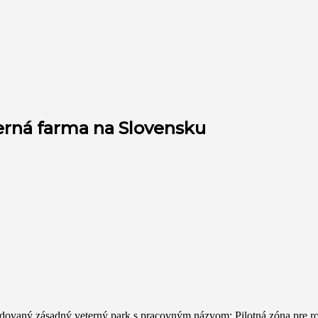
terná farma na Slovensku
ovaný zásadný veterný park s pracovným názvom: Pilotná zóna pre roz