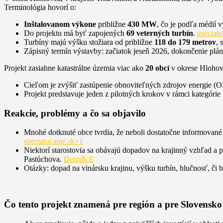
Terminológia hovorí o:
Inštalovanom výkone
približne
430 MW
, čo je podľa médií 
Do projektu má byť zapojených
69 veterných turbín
.
spectat
Turbíny majú výšku stožiara od približne
118 do 179 metrov
, 
Zápisný termín výstavby: začiatok jeseň 2026, dokončenie plá
Projekt zasiahne katastrálne územia viac ako
20 obcí
v okrese Hlohov
Cieľom je zvýšiť zastúpenie obnoviteľných zdrojov energie (O
Projekt predstavuje jeden z pilotných krokov v rámci kategórie
Reakcie, problémy a čo sa objavilo
Mnohé dotknuté obce tvrdia, že neboli dostatočne informované
spectator.sme.sk+1
Niektorí starostovia sa obávajú dopadov na krajinný vzhľad a po
Pastúchova.
Denník E
Otázky: dopad na vinársku krajinu, výšku turbín, hlučnosť, č
Čo tento projekt znamená pre región a pre Slovensko