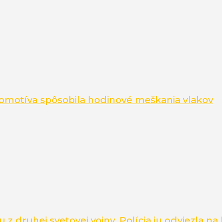
lokomotíva spôsobila hodinové meškania vlakov
 druhej svetovej vojny. Polícia ju odviezla na 