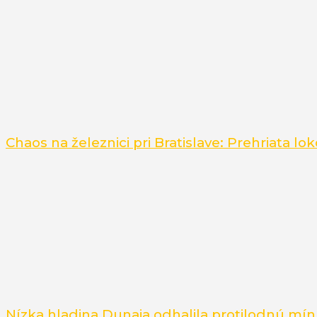
Chaos na železnici pri Bratislave: Prehriata 
Nízka hladina Dunaja odhalila protilodnú mínu z