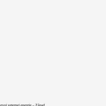
voj veternej energie – Západ.