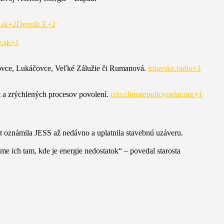
e.sk+2Denník E+2
e.sk+1
ňovce, Lukáčovce, Veľké Zálužie či Rumanová.
trnavske.radio+1
ít a zrýchlených procesov povolení.
cdn.climatepolicyradar.org+1
t oznámila JESS až nedávno a uplatnila stavebnú uzáveru.
jme ich tam, kde je energie nedostatok“ – povedal starosta