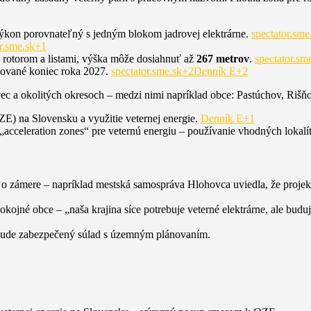
výkon porovnateľný s jedným blokom jadrovej elektrárne.
spectator.sm
or.sme.sk+1
s rotorom a listami, výška môže dosiahnuť až
267 metrov
.
spectator.sm
nované koniec roka 2027.
spectator.sme.sk+2Denník E+2
ec a okolitých okresoch – medzi nimi napríklad obce: Pastúchov, Riš
ZE) na Slovensku a využitie veternej energie.
Denník E+1
 „acceleration zones“ pre veternú energiu – používanie vhodných lokal
 o zámere – napríklad mestská samospráva Hlohovca uviedla, že projek
kojné obce – „naša krajina síce potrebuje veterné elektrárne, ale budu
i bude zabezpečený súlad s územným plánovaním.