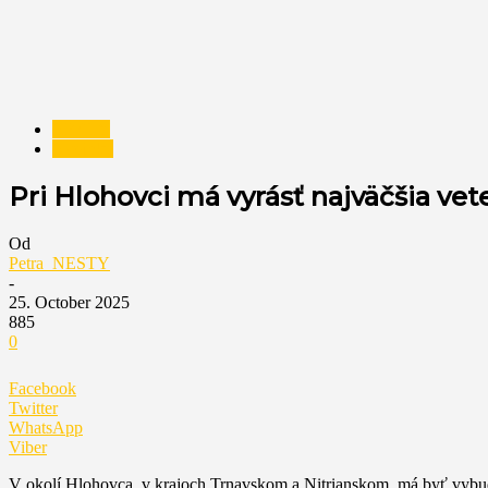
NESTY
Novinky
Pri Hlohovci má vyrásť najväčšia ve
Od
Petra_NESTY
-
25. October 2025
885
0
Facebook
Twitter
WhatsApp
Viber
V okolí Hlohovca, v krajoch Trnavskom a Nitrianskom, má byť vybud