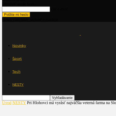
Obnoviť svoje heslo
Váš e-mail
Heslo vám bude zaslané e-mailom
Novinky
Šport
Tech
NESTY
Úvod
NESTY
Pri Hlohovci má vyrásť najväčšia veterná farma na Sl