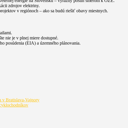
sti veternej energie na Slovensku – výrazný posun smerom k OZE.
ácii zdrojov elektriny.
projektov v regiónoch – ako sa budú riešiť obavy miestnych.
ailami.
e nie je v plnej miere dostupné.
eho posúdenia (EIA) a územného plánovania.
a v Bratislava‑Vajnory
 cyklochodníkov