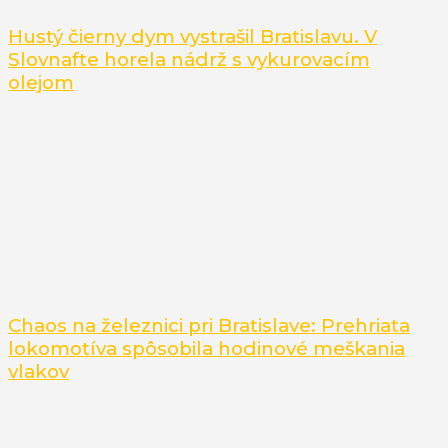
Hustý čierny dym vystrašil Bratislavu. V
Slovnafte horela nádrž s vykurovacím
olejom
Chaos na železnici pri Bratislave: Prehriata
lokomotíva spôsobila hodinové meškania
vlakov