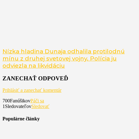
Nízka hladina Dunaja odhalila protilodnú
mínu z druhej svetovej vojny. Polícia ju
odviezla na likvidáciu
ZANECHAŤ ODPOVEĎ
Prihlásiť a zanechať komentár
700
Fanúšikov
Páči sa
1
Sledovateľov
Sledovať
Populárne články