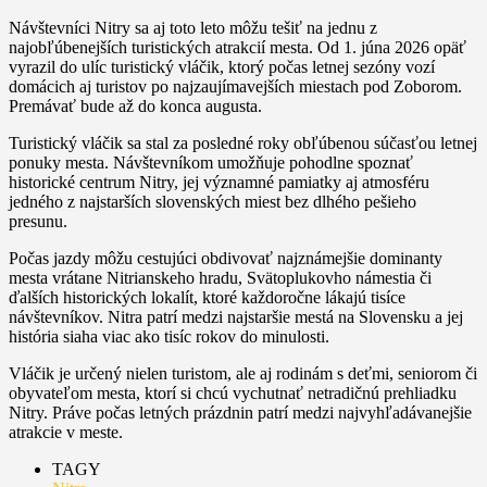
Návštevníci Nitry sa aj toto leto môžu tešiť na jednu z
najobľúbenejších turistických atrakcií mesta. Od 1. júna 2026 opäť
vyrazil do ulíc turistický vláčik, ktorý počas letnej sezóny vozí
domácich aj turistov po najzaujímavejších miestach pod Zoborom.
Premávať bude až do konca augusta.
Turistický vláčik sa stal za posledné roky obľúbenou súčasťou letnej
ponuky mesta. Návštevníkom umožňuje pohodlne spoznať
historické centrum Nitry, jej významné pamiatky aj atmosféru
jedného z najstarších slovenských miest bez dlhého pešieho
presunu.
Počas jazdy môžu cestujúci obdivovať najznámejšie dominanty
mesta vrátane Nitrianskeho hradu, Svätoplukovho námestia či
ďalších historických lokalít, ktoré každoročne lákajú tisíce
návštevníkov. Nitra patrí medzi najstaršie mestá na Slovensku a jej
história siaha viac ako tisíc rokov do minulosti.
Vláčik je určený nielen turistom, ale aj rodinám s deťmi, seniorom či
obyvateľom mesta, ktorí si chcú vychutnať netradičnú prehliadku
Nitry. Práve počas letných prázdnin patrí medzi najvyhľadávanejšie
atrakcie v meste.
TAGY