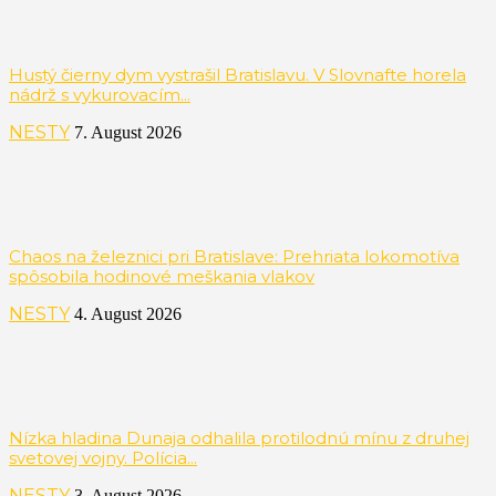
Hustý čierny dym vystrašil Bratislavu. V Slovnafte horela
nádrž s vykurovacím...
NESTY
7. August 2026
Chaos na železnici pri Bratislave: Prehriata lokomotíva
spôsobila hodinové meškania vlakov
NESTY
4. August 2026
Nízka hladina Dunaja odhalila protilodnú mínu z druhej
svetovej vojny. Polícia...
NESTY
3. August 2026