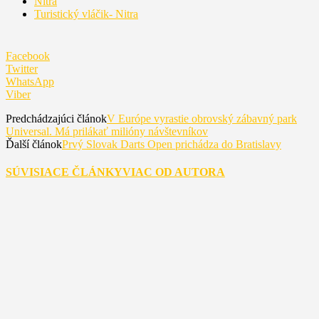
Nitra
Turistický vláčik- Nitra
Facebook
Twitter
WhatsApp
Viber
Predchádzajúci článok
V Európe vyrastie obrovský zábavný park
Universal. Má prilákať milióny návštevníkov
Ďalší článok
Prvý Slovak Darts Open prichádza do Bratislavy
SÚVISIACE ČLÁNKY
VIAC OD AUTORA