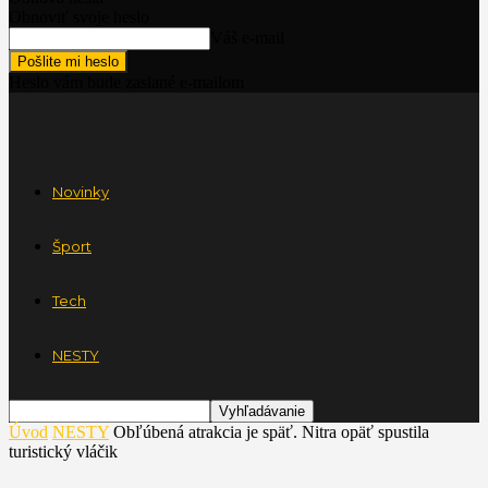
Obnoviť svoje heslo
Váš e-mail
Heslo vám bude zaslané e-mailom
Novinky
Šport
Tech
NESTY
Úvod
NESTY
Obľúbená atrakcia je späť. Nitra opäť spustila
turistický vláčik