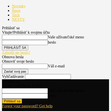
Novinky
Šport
Tech
NESTY
Prihlásiť sa
Vitajte!
Prihlásiť k svojmu účtu
Vaše užívateľské meno
heslo
Zabudli ste heslo?
Obnova hesla
Obnoviť svoje heslo
Váš e-mail
Vyhľadávanie
Prihlásiť sa
Vitajte! prihlásenie k účtu
Vaše užívateľské meno
heslo
Forgot your password? Get help
Obnova hesla