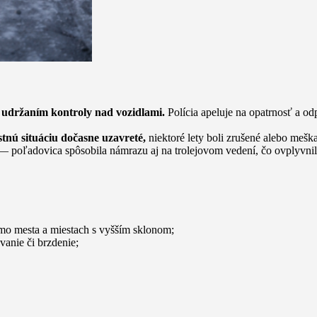
s udržaním kontroly nad vozidlami.
Polícia apeluje na opatrnosť a od
stnú situáciu dočasne uzavreté,
niektoré lety boli zrušené alebo meška
 poľadovica spôsobila námrazu aj na trolejovom vedení, čo ovplyvnil
o mesta a miestach s vyšším sklonom;
anie či brzdenie;