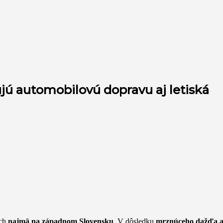
jú automobilovú dopravu aj letiská
ách
najmä na západnom Slovensku
. V dôsledku
mrznúceho dažďa a