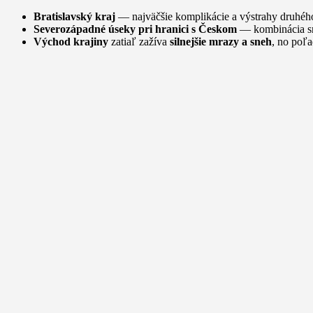
Bratislavský kraj
— najväčšie komplikácie a výstrahy druhéh
Severozápadné úseky pri hranici s Českom
— kombinácia sn
Východ krajiny
zatiaľ zažíva
silnejšie mrazy a sneh
, no poľa