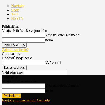
Novinky
Šport
Tech
NESTY
Prihlásiť sa
Vitajte!
Prihlásiť k svojmu účtu
Vaše užívateľské meno
heslo
Zabudli ste heslo?
Obnova hesla
Obnoviť svoje heslo
Váš e-mail
Vyhľadávanie
Prihlásiť sa
Vitajte! prihlásenie k účtu
Vaše užívateľské meno
heslo
Forgot your password? Get help
Obnova hesla