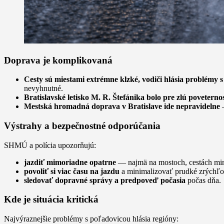
Doprava je komplikovaná
Cesty sú miestami extrémne klzké, vodiči hlásia problémy 
nevyhnutné.
Bratislavské letisko M. R. Štefánika bolo pre zlú poveterno
Mestská hromadná doprava v Bratislave ide nepravidelne
—
Výstrahy a bezpečnostné odporúčania
SHMÚ a polícia upozorňujú:
jazdiť mimoriadne opatrne
— najmä na mostoch, cestách mim
povoliť si viac času na jazdu
a minimalizovať prudké zrýchľov
sledovať dopravné správy a predpoveď počasia
počas dňa.
Kde je situácia kritická
Najvýraznejšie problémy s poľadovicou hlásia regióny: