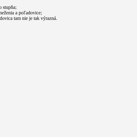
o stupňa;
eženia a poľadovice;
dovica tam nie je tak výrazná.