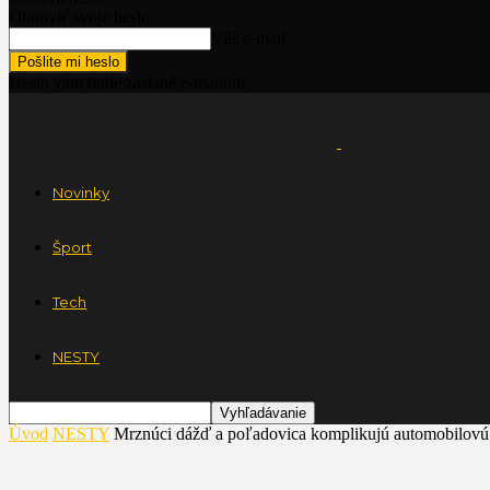
Obnoviť svoje heslo
Váš e-mail
Heslo vám bude zaslané e-mailom
Novinky
Šport
Tech
NESTY
Úvod
NESTY
Mrznúci dážď a poľadovica komplikujú automobilovú d