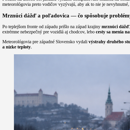
meteorológovia preto vodičov vyzývajú, aby ak to nie je nevyhnutné
Mrznúci dážď a poľadovica — čo spôsobuje problém
Po teplejšom fronte od západu prišlo na západ krajiny
mrznúci dážď
extrémne nebezpečný pre vozidlá aj chodcov, lebo
cesty sa menia na
Meteorológovia pre západné Slovensko vydali
výstrahy druhého st
a nízke teploty
.