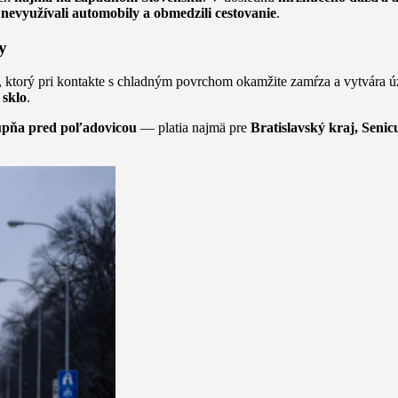
,
nevyužívali automobily a obmedzili cestovanie
.
y
, ktorý pri kontakte s chladným povrchom okamžite zamŕza a vytvára 
 sklo
.
upňa pred poľadovicou
— platia najmä pre
Bratislavský kraj, Senic