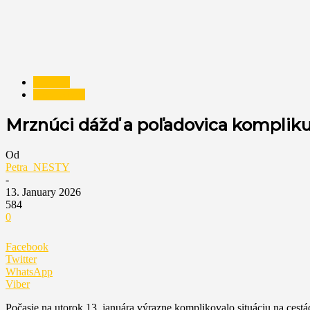
NESTY
Nezaradené
Mrznúci dážď a poľadovica kompliku
Od
Petra_NESTY
-
13. January 2026
584
0
Facebook
Twitter
WhatsApp
Viber
Počasie na utorok 13. januára výrazne komplikovalo situáciu na cest