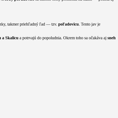
úzky, takmer priehľadný ľad — tzv.
poľadovicu
. Tento jav je
u a Skalicu
a potrvajú do popoludnia. Okrem toho sa očakáva aj
sneh