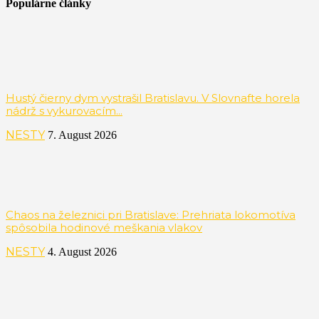
Populárne články
Hustý čierny dym vystrašil Bratislavu. V Slovnafte horela
nádrž s vykurovacím...
NESTY
7. August 2026
Chaos na železnici pri Bratislave: Prehriata lokomotíva
spôsobila hodinové meškania vlakov
NESTY
4. August 2026