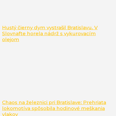
Hustý čierny dym vystrašil Bratislavu. V
Slovnafte horela nádrž s vykurovacím
olejom
Chaos na železnici pri Bratislave: Prehriata
lokomotíva spôsobila hodinové meškania
vlakov