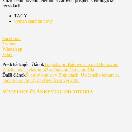
znížiť cenu nového telefónu a zároveň prispieť k ekologickej
recyklácii.
TAGY
vymeň starý za nový
Facebook
Twitter
WhatsApp
Viber
Predchádzajúci článok
Tragédia pri Bánovciach nad Bebravou.
Zrážku auta s vlakom 43-ročná vodička neprežila
Ďalší článok
Šťastný koniec v Bojniciach. Utečeného lemura sa
podarilo odchytiť, návštevníci si vydýchli
SÚVISIACE ČLÁNKY
VIAC OD AUTORA