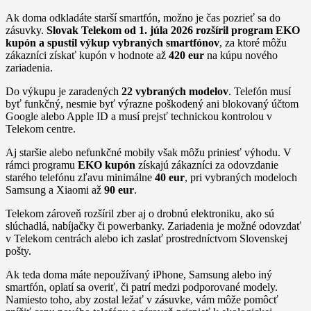
Ak doma odkladáte starší smartfón, možno je čas pozrieť sa do
zásuvky.
Slovak Telekom od 1. júla 2026 rozšíril program EKO
kupón a spustil výkup vybraných smartfónov
, za ktoré môžu
zákazníci získať kupón v hodnote až
420 eur
na kúpu nového
zariadenia.
Do výkupu je zaradených
22 vybraných modelov
. Telefón musí
byť funkčný, nesmie byť výrazne poškodený ani blokovaný účtom
Google alebo Apple ID a musí prejsť technickou kontrolou v
Telekom centre.
Aj staršie alebo nefunkčné mobily však môžu priniesť výhodu. V
rámci programu
EKO kupón
získajú zákazníci za odovzdanie
starého telefónu zľavu minimálne
40 eur
, pri vybraných modeloch
Samsung a Xiaomi až
90 eur
.
Telekom zároveň rozšíril zber aj o drobnú elektroniku, ako sú
slúchadlá, nabíjačky či powerbanky. Zariadenia je možné odovzdať
v Telekom centrách alebo ich zaslať prostredníctvom Slovenskej
pošty.
Ak teda doma máte nepoužívaný iPhone, Samsung alebo iný
smartfón, oplatí sa overiť, či patrí medzi podporované modely.
Namiesto toho, aby zostal ležať v zásuvke, vám môže pomôcť