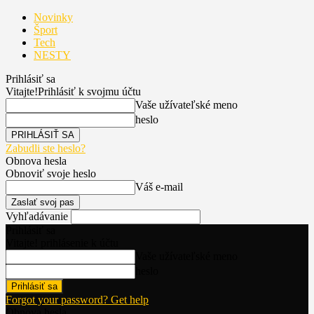
Novinky
Šport
Tech
NESTY
Prihlásiť sa
Vitajte!
Prihlásiť k svojmu účtu
Vaše užívateľské meno
heslo
Zabudli ste heslo?
Obnova hesla
Obnoviť svoje heslo
Váš e-mail
Vyhľadávanie
Prihlásiť sa
Vitajte! prihlásenie k účtu
Vaše užívateľské meno
heslo
Forgot your password? Get help
Obnova hesla