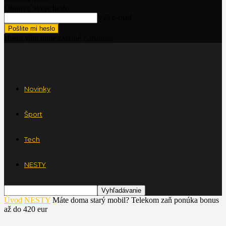
Obnoviť svoje heslo
Váš e-mail
Heslo vám bude zaslané e-mailom
Novinky
Šport
Tech
NESTY
Úvod
NESTY
Máte doma starý mobil? Telekom zaň ponúka bonus
až do 420 eur