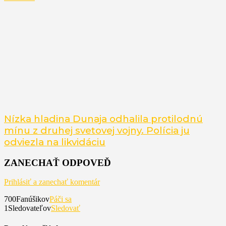
Nízka hladina Dunaja odhalila protilodnú
mínu z druhej svetovej vojny. Polícia ju
odviezla na likvidáciu
ZANECHAŤ ODPOVEĎ
Prihlásiť a zanechať komentár
700
Fanúšikov
Páči sa
1
Sledovateľov
Sledovať