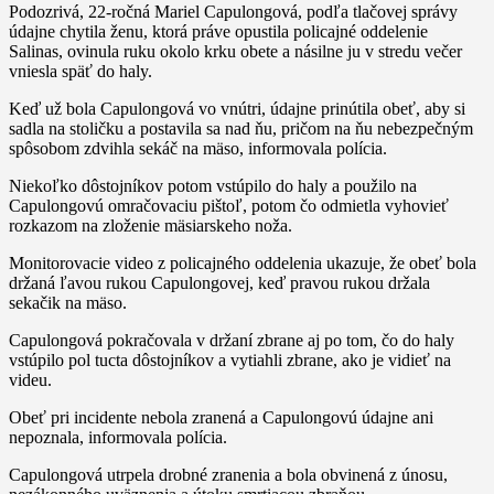
Podozrivá, 22-ročná Mariel Capulongová, podľa tlačovej správy
údajne chytila ​​ženu, ktorá práve opustila policajné oddelenie
Salinas, ovinula ruku okolo krku obete a násilne ju v stredu večer
vniesla späť do haly.
Keď už bola Capulongová vo vnútri, údajne prinútila obeť, aby si
sadla na stoličku a postavila sa nad ňu, pričom na ňu nebezpečným
spôsobom zdvihla sekáč na mäso, informovala polícia.
Niekoľko dôstojníkov potom vstúpilo do haly a použilo na
Capulongovú omračovaciu pištoľ, potom čo odmietla vyhovieť
rozkazom na zloženie mäsiarskeho noža.
Monitorovacie video z policajného oddelenia ukazuje, že obeť bola
držaná ľavou rukou Capulongovej, keď pravou rukou držala
sekačik na mäso.
Capulongová pokračovala v držaní zbrane aj po tom, čo do haly
vstúpilo pol tucta dôstojníkov a vytiahli zbrane, ako je vidieť na
videu.
Obeť pri incidente nebola zranená a Capulongovú údajne ani
nepoznala, informovala polícia.
Capulongová utrpela drobné zranenia a bola obvinená z únosu,