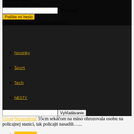
Obnoviť svoje heslo
Váš e-mail
Heslo vám bude zaslané e-mailom
Novinky
Šport
Tech
NESTY
Úvod
Nezaradené
55cm sekáčom na mäso ohrozovala osobu na
policajnej stanici, tak policajti nasadili…...