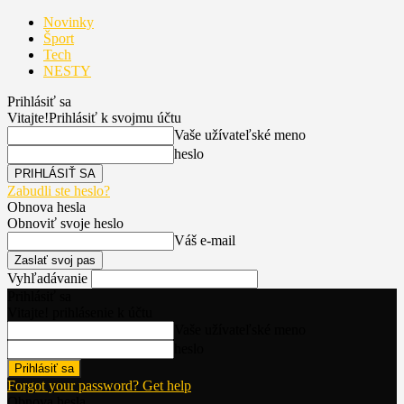
Novinky
Šport
Tech
NESTY
Prihlásiť sa
Vitajte!
Prihlásiť k svojmu účtu
Vaše užívateľské meno
heslo
Zabudli ste heslo?
Obnova hesla
Obnoviť svoje heslo
Váš e-mail
Vyhľadávanie
Prihlásiť sa
Vitajte! prihlásenie k účtu
Vaše užívateľské meno
heslo
Forgot your password? Get help
Obnova hesla