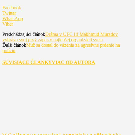
Facebook
Twitter
WhatsApp
Viber
Predchádzajúci článok
Dráma v UFC !!! Makhmud Muradov
vyhráva svoj prvý zápas v najlepšej organizácii sveta
Ďalší článok
Muž sa dostal do väzenia za agresívne prdenie na
políciu
SÚVISIACE ČLÁNKY
VIAC OD AUTORA