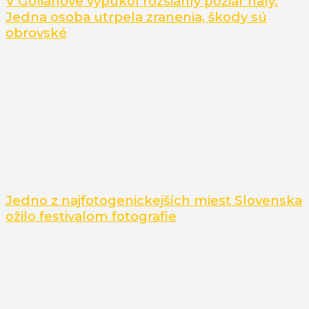
V Golianove vypukol rozsiahly požiar haly.
Jedna osoba utrpela zranenia, škody sú
obrovské
Jedno z najfotogenickejších miest Slovenska
ožilo festivalom fotografie