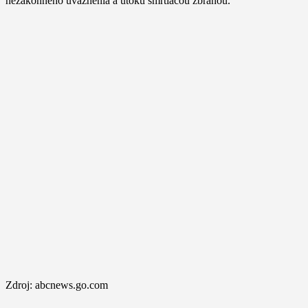
nezákonného uväznenia a útoku smrtiacou zbraňou.
Zdroj: abcnews.go.com