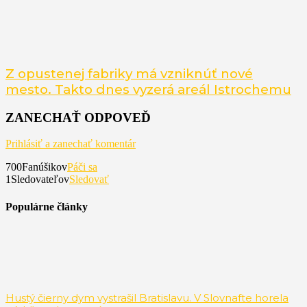
Z opustenej fabriky má vzniknúť nové
mesto. Takto dnes vyzerá areál Istrochemu
ZANECHAŤ ODPOVEĎ
Prihlásiť a zanechať komentár
700
Fanúšikov
Páči sa
1
Sledovateľov
Sledovať
Populárne články
Hustý čierny dym vystrašil Bratislavu. V Slovnafte horela