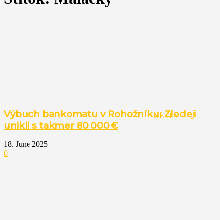
Výbuch bankomatu v Rohožníku: Zlodeji
NESTY
unikli s takmer 80 000 €
18. June 2025
0