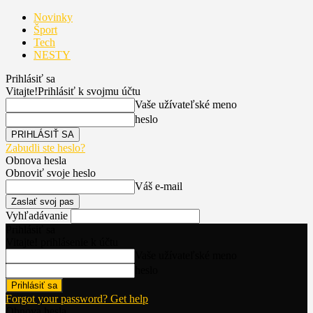
Novinky
Šport
Tech
NESTY
Prihlásiť sa
Vitajte!
Prihlásiť k svojmu účtu
Vaše užívateľské meno
heslo
Zabudli ste heslo?
Obnova hesla
Obnoviť svoje heslo
Váš e-mail
Vyhľadávanie
Prihlásiť sa
Vitajte! prihlásenie k účtu
Vaše užívateľské meno
heslo
Forgot your password? Get help
Obnova hesla