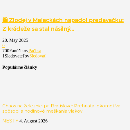
🛍️ Zlodej v Malackách napadol predavačku:
Z krádeže sa stal násilný...
20. May 2025
0
700
Fanúšikov
Páči sa
1
Sledovateľov
Sledovať
Populárne články
Chaos na železnici pri Bratislave: Prehriata lokomotíva
spôsobila hodinové meškania vlakov
NESTY
4. August 2026