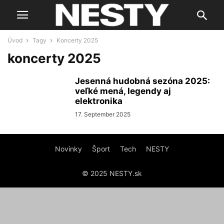
Úvod
Tagy
Koncerty 2025
koncerty 2025
Jesenná hudobná sezóna 2025:
veľké mená, legendy aj
elektronika
17. September 2025
Novinky
Šport
Tech
NESTY
© 2025 NESTY.sk