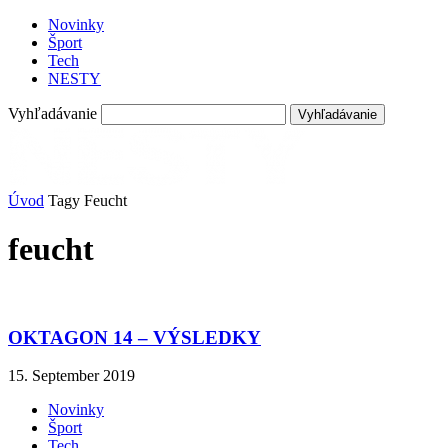
Novinky
Šport
Tech
NESTY
Vyhľadávanie
Úvod
Tagy
Feucht
feucht
OKTAGON 14 – VÝSLEDKY
15. September 2019
Novinky
Šport
Tech