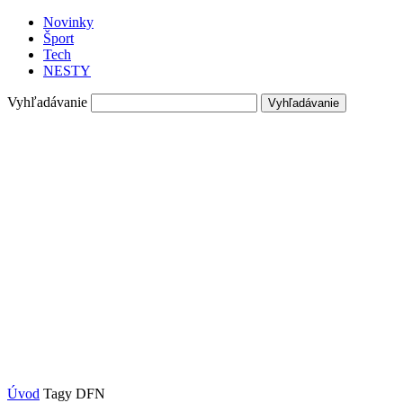
Novinky
Šport
Tech
NESTY
Vyhľadávanie
Úvod
Tagy
DFN