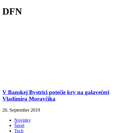
DFN
V Banskej Bystrici potečie krv na galavečeri
Vladimíra Moravčíka
20. September 2019
Novinky
Šport
Tech