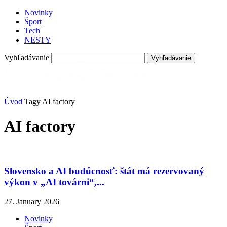
Novinky
Šport
Tech
NESTY
Vyhľadávanie
Úvod
Tagy
AI factory
AI factory
Slovensko a AI budúcnosť: štát má rezervovaný
výkon v „AI továrni“,...
27. January 2026
Novinky