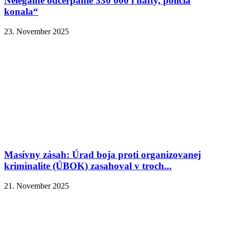
Nelegálne odčerpanie 330 000 l nafty, polícia
konala“
23. November 2025
Masívny zásah: Úrad boja proti organizovanej
kriminalite (ÚBOK) zasahoval v troch...
21. November 2025