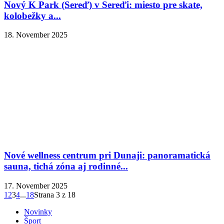
Nový K Park (Sereď) v Sereďi: miesto pre skate,
kolobežky a...
18. November 2025
Nové wellness centrum pri Dunaji: panoramatická
sauna, tichá zóna aj rodinné...
17. November 2025
1
2
3
4
...
18
Strana 3 z 18
Novinky
Šport