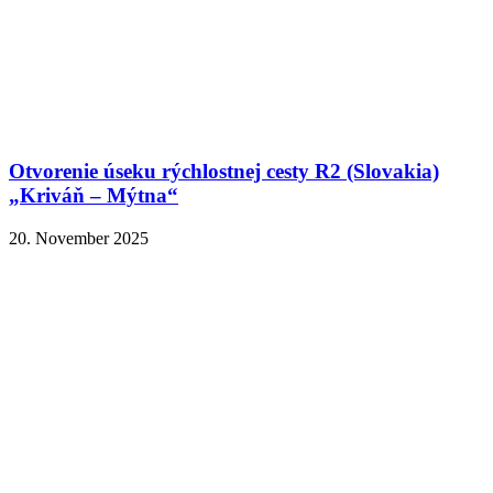
Otvorenie úseku rýchlostnej cesty R2 (Slovakia)
„Kriváň – Mýtna“
20. November 2025