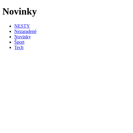
Novinky
NESTY
Nezaradené
Novinky
Šport
Tech